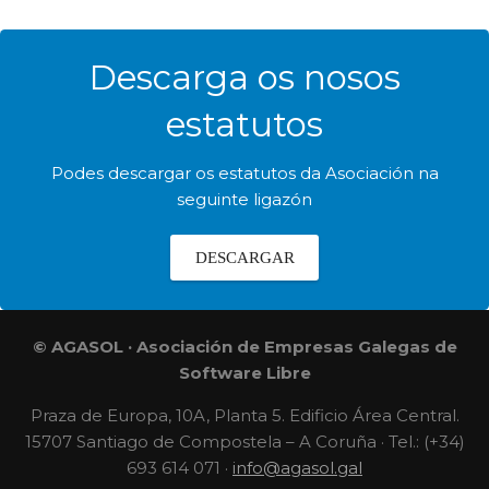
Descarga os nosos
estatutos
Podes descargar os estatutos da Asociación na
seguinte ligazón
DESCARGAR
© AGASOL · Asociación de Empresas Galegas de
Software Libre
Praza de Europa, 10A, Planta 5. Edificio Área Central.
15707 Santiago de Compostela – A Coruña · Tel.: (+34)
693 614 071 ·
info@agasol.gal