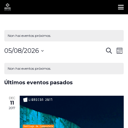
Non hai eventos próximos.
05/08/2026
Nave
Na
Procurar
Mon
Select
de
de
Calendario
date.
vi
Non hai eventos próximos.
busc
de
de
Últimos eventos pasados
e
Ev
eventos
DEC
vista
11
2017
de
even