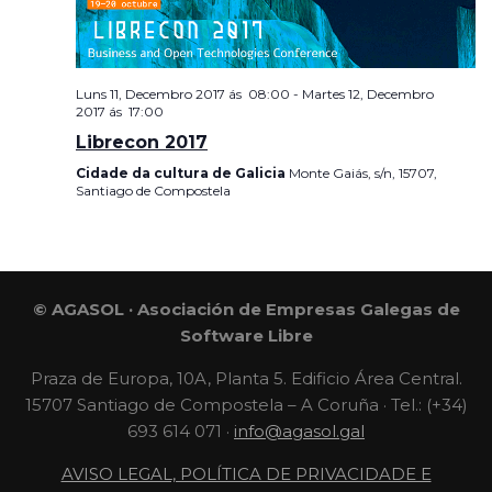
Luns 11, Decembro 2017 ás 08:00
-
Martes 12, Decembro
2017 ás 17:00
Librecon 2017
Cidade da cultura de Galicia
Monte Gaiás, s/n, 15707,
Santiago de Compostela
© AGASOL · Asociación de Empresas Galegas de
Software Libre
Praza de Europa, 10A, Planta 5. Edificio Área Central.
15707 Santiago de Compostela – A Coruña · Tel.: (+34)
693 614 071 ·
info@agasol.gal
AVISO LEGAL, POLÍTICA DE PRIVACIDADE E