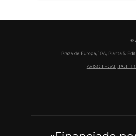
© 
Praza de Europa, 10A, Planta 5. Edif
AVISO LEGAL, POLÍT