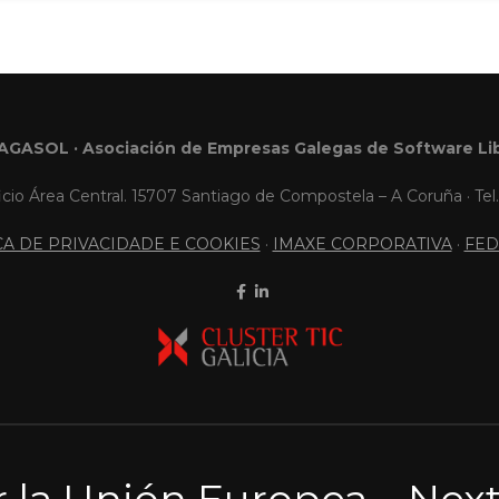
AGASOL · Asociación de Empresas Galegas de Software Li
icio Área Central. 15707 Santiago de Compostela – A Coruña · Tel.
ICA DE PRIVACIDADE E COOKIES
·
IMAXE CORPORATIVA
·
FED