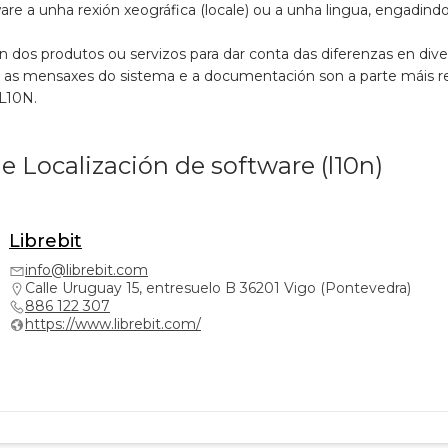
ware a unha rexión xeográfica (locale) ou a unha lingua, engadi
ón dos produtos ou servizos para dar conta das diferenzas en div
ia, as mensaxes do sistema e a documentación son a parte máis re
 L10N.
e Localización de software (l10n)
Librebit
info@librebit.com
Calle Uruguay 15, entresuelo B 36201 Vigo (Pontevedra)
886 122 307
https://www.librebit.com/