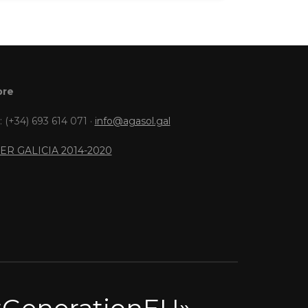
bre
: (+34) 693 614 071 ·
info@agasol.gal
ER GALICIA 2014-2020