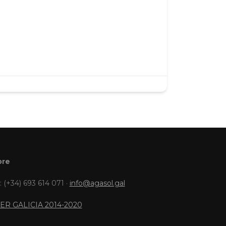
bre
: (+34) 693 614 071 ·
info@agasol.gal
ER GALICIA 2014-2020