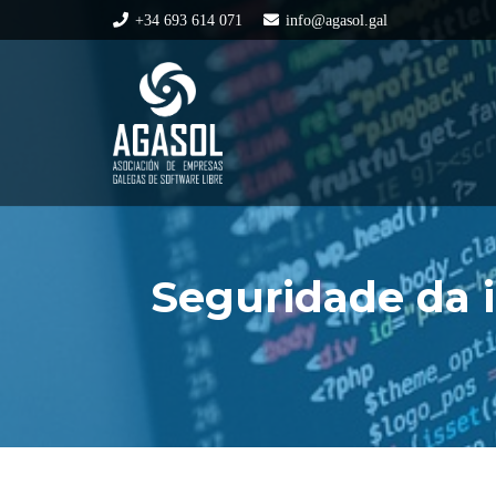
+34 693 614 071
info@agasol.gal
Seguridade da 