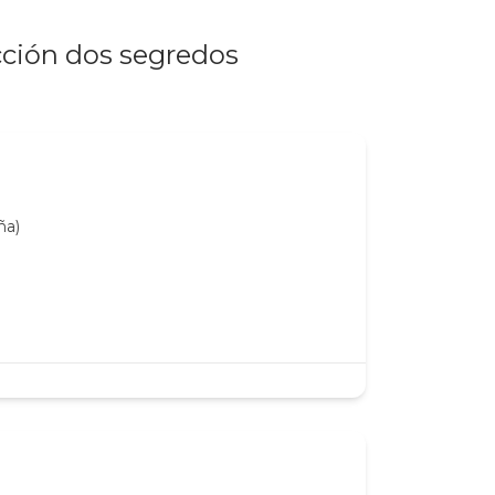
cción dos segredos
ña)