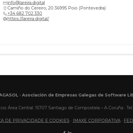
info@lareira.digital
Camiño do Cereiro, 20 36995 Poio (Pontevedra)
+34 682 702 330
https://lareira.digital/
AGASOL · Asociación de Empresas Galegas de Software Li
icio Área Central. 15707 Santiago de Compostela – A Coruña · Tel.
ICA DE PRIVACIDADE E COOKIES
·
IMAXE CORPORATIVA
·
FED