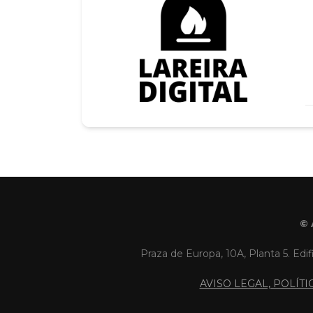
© 
Praza de Europa, 10A, Planta 5. Edif
AVISO LEGAL, POLÍT