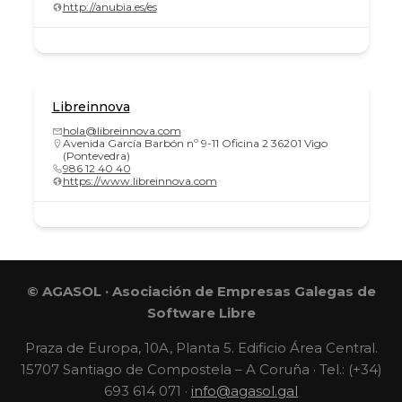
http://anubia.es/es
Libreinnova
hola@libreinnova.com
Avenida García Barbón nº 9-11 Oficina 2 36201 Vigo
(Pontevedra)
986 12 40 40
https://www.libreinnova.com
© AGASOL · Asociación de Empresas Galegas de
Software Libre
Praza de Europa, 10A, Planta 5. Edificio Área Central.
15707 Santiago de Compostela – A Coruña · Tel.: (+34)
693 614 071 ·
info@agasol.gal