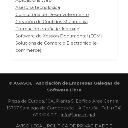
Aplicacións Web
Asesoría tecnolóxica
Consultoría de Desenvolvemento
Creación de Contidos Multimedia
Formación en liña (e-learning)
Software de Xestión Documental (ECM)
Solucións de Comercio Electrónico (e-
commerce)
© AGASOL · Asociación de Empresas Galegas de
Software Libre
Praza de Europa, 10A, Planta 5. Edificio Área Central.
15707 Santiago de Compostela – A Coruña · Tel.: (+34)
693 614 071 ·
info@agasol.gal
AVISO LEGAL, POLÍTICA DE PRIVACIDADE E