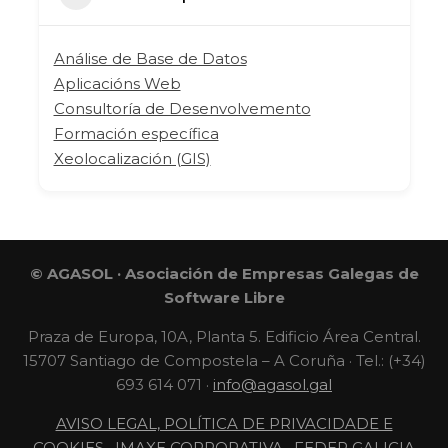
Análise de Base de Datos
Aplicacións Web
Consultoría de Desenvolvemento
Formación específica
Xeolocalización (GIS)
© AGASOL · Asociación de Empresas Galegas de
Software Libre
Praza de Europa, 10A, Planta 5. Edificio Área Central.
15707 Santiago de Compostela – A Coruña · Tel.: (+34)
693 614 071 ·
info@agasol.gal
AVISO LEGAL, POLÍTICA DE PRIVACIDADE E
COOKIES
·
IMAXE CORPORATIVA
·
FEDER GALICIA