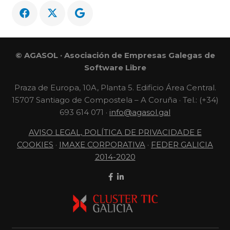
© AGASOL · Asociación de Empresas Galegas de
Software Libre
Praza de Europa, 10A, Planta 5. Edificio Área Central.
15707 Santiago de Compostela – A Coruña · Tel.: (+34)
693 614 071 ·
info@agasol.gal
AVISO LEGAL, POLÍTICA DE PRIVACIDADE E
COOKIES
·
IMAXE CORPORATIVA
·
FEDER GALICIA
2014-2020